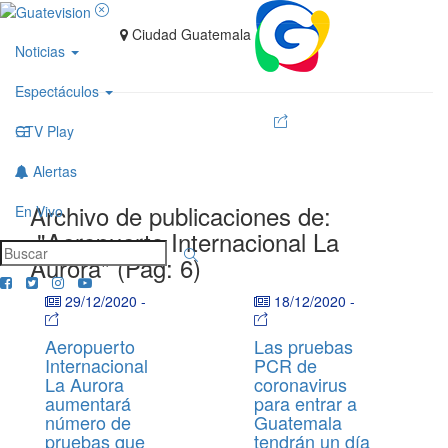
Ciudad Guatemala
Noticias
Espectáculos
GTV Play
Alertas
Archivo de publicaciones de:
En Vivo
"Aeropuerto Internacional La
Aurora" (Pag: 6)
29/12/2020
-
18/12/2020
-
Aeropuerto
Las pruebas
Internacional
PCR de
La Aurora
coronavirus
aumentará
para entrar a
número de
Guatemala
pruebas que
tendrán un día