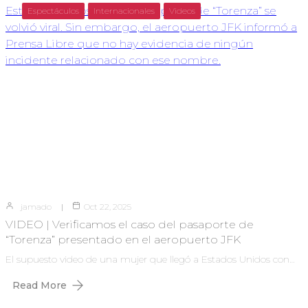
Espectáculos
Internacionales
Videos
jamado
Oct 22, 2025
VIDEO | Verificamos el caso del pasaporte de
“Torenza” presentado en el aeropuerto JFK
El supuesto video de una mujer que llegó a Estados Unidos con…
Read More