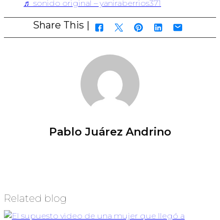
♬ sonido original – yaniraberrios371
Share This |
Pablo Juárez Andrino
Related blog