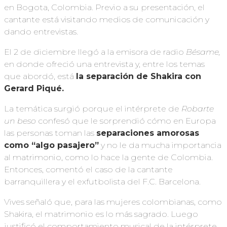
en Bogota, Colombia. Previo a su presentación, el
cantante está visitando medios de comunicación y
dando entrevistas.
El 2 de diciembre llegó a la emisora de radio
Bésame,
en donde ofreció una entrevista y, entre los temas
que abordó, está
la separación de Shakira con
Gerard Piqué.
La temática surgió porque el intérprete de
Robarte
un beso
confesó que le sorprendió cómo en Europa
las personas toman las
separaciones amorosas
como “algo pasajero”
y no le da mucha importancia
al matrimonio, como lo hace la gente de Colombia.
Entonces, comentó el caso de la cantante
barranquillera y el exfutbolista del F.C. Barcelona.
Vives señaló que, para las mujeres colombianas, como
Shakira, el matrimonio es lo más sagrado. Luego
justificó el comportamiento musical de la intérprete