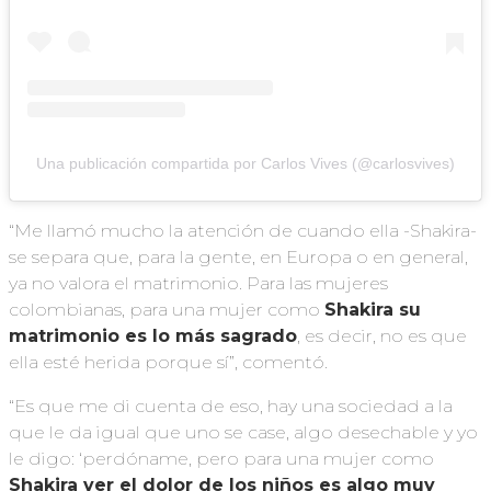
Una publicación compartida por Carlos Vives (@carlosvives)
“Me llamó mucho la atención de cuando ella -Shakira-
se separa que, para la gente, en Europa o en general,
ya no valora el matrimonio. Para las mujeres
colombianas, para una mujer como
Shakira su
matrimonio es lo más sagrado
, es decir, no es que
ella esté herida porque sí”, comentó.
“Es que me di cuenta de eso, hay una sociedad a la
que le da igual que uno se case, algo desechable y yo
le digo: ‘perdóname, pero para una mujer como
Shakira ver el dolor de los niños es algo muy