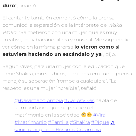
duro
’”, añadió.
El cantante también comentó cómo la prensa
comunicó la separación de la intérprete de
Waka
Waka.
“Se metieron con una mujer que es muy
creativa, muy barranquillera y musical. Me sorprendió
ver cómo en la misma prensa
lo vieron como si
estuviera haciendo un escándalo y ya
”, dijo.
Según Vives, para una mujer con la educación que
tiene Shakira, con sus hijos, la manera en que la prensa
manejó su separación “rompe a cualquiera”. “La
respeto, es una mujer increíble”, señaló.
@besamecolombia
#CarlosVives
habla de
la importanciaque ha perdido el
matrimonio en la sociedad
#Viral
#Matrimonio
#Familia
#Shakira
#Piqué
♬
sonido original – Bésame Colombia