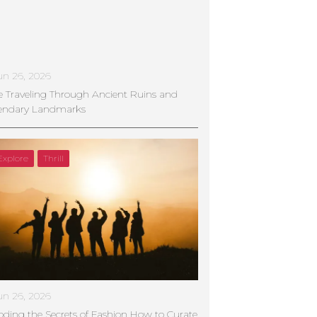
un 26, 2026
e Traveling Through Ancient Ruins and
endary Landmarks
Explore
Thrill
un 26, 2026
ding the Secrets of Fashion How to Curate