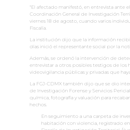
“El afectado manifestó, en entrevista ante el
Coordinación General de Investigación Terri
viernes 18 de agosto, cuando varios individ
Fiscalía.
La institución dijo que la información reci
días inició el representante social por la 
Además, se ordenó la intervención de detect
entrevistar a otros posibles testigos de lo
videovigilancia públicas y privadas que hayan
La FGJ-CDMX también dijo que se dio inter
de Investigación Forense y Servicios Pericial
química, fotografía y valuación para recabar
hechos.
En seguimiento a una carpeta de invest
habitación con violencia, registrado e