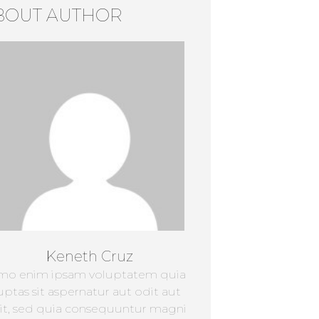
BOUT AUTHOR
Keneth Cruz
mo enim ipsam voluptatem quia
uptas sit aspernatur aut odit aut
it, sed quia consequuntur magni