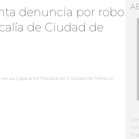
A
nta denuncia por robo
scalía de Ciudad de
Ne
vol
fug