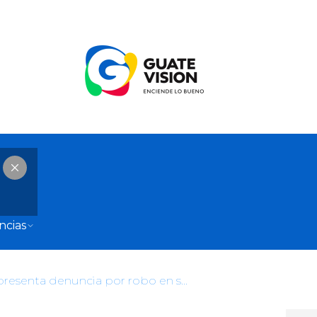
ncias
Miguel Bosé presenta denuncia por robo en su casa ante Fiscalía de Ciudad de México