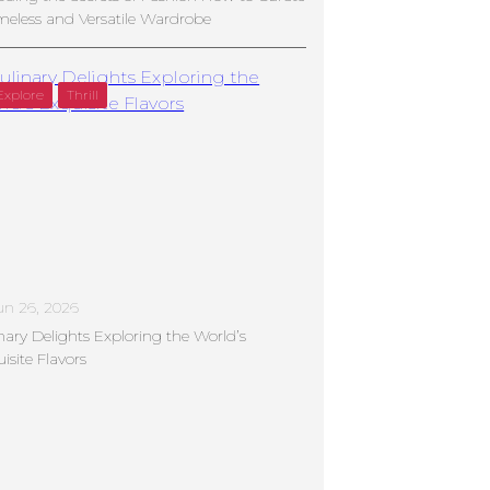
meless and Versatile Wardrobe
Explore
Thrill
un 26, 2026
nary Delights Exploring the World’s
isite Flavors