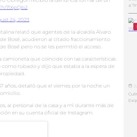
lvaro Obregón recibió la denuncia formal de un
a Ti
mPV7lXpQb2
ust 24, 2023
italina relató que agentes de la alcaldía Álvaro
de Bosé, acudieron al citado fraccionamiento
e Bosé pero no se les permitió el acceso.
una camioneta que coincide con las características
ló como robado y dijo que estaba a la espera de
 propiedad.
67 años, detalló que el viernes por la noche un
J
omicilio.
Culi
Exqu
jos, al personal de la casa y a mí durante más de
ación en su cuenta oficial de Instagram.