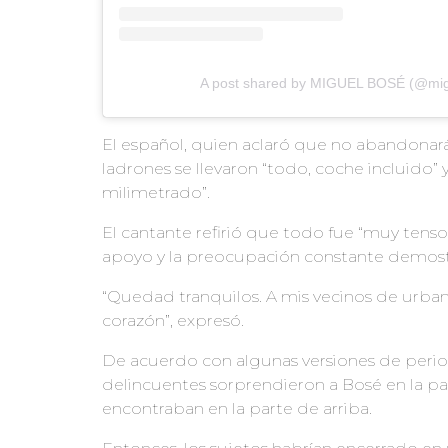
A post shared by MIGUEL BOSÉ (@mig
El español, quien aclaró que no abandonar
ladrones se llevaron “todo, coche incluido”
milimetrado”.
El cantante refirió que todo fue “muy tenso
apoyo y la preocupación constante demost
“Quedad tranquilos. A mis vecinos de urbaniz
corazón”, expresó.
De acuerdo con algunas versiones de perio
delincuentes sorprendieron a Bosé en la par
encontraban en la parte de arriba.