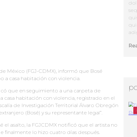
dol
seq
qui
qui
adip
Re
ad de México (FGJ-CDMX), informó que Bosé
 a casa habitación con violencia.
po
ndicó que en seguimiento a una carpeta de
a casa habitación con violencia, registrado en el
scalía de Investigación Territorial Álvaro Obregón
xtranjero (Bosé) y su representante legal”.
é el asalto, la FGJCDMX notificó que el artista no
finalmente lo hizo cuatro días después.