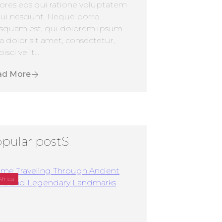
ores eos qui ratione voluptatem
ui nesciunt. Neque porro
squam est, qui dolorem ipsum
a dolor sit amet, consectetur,
isci velit...
ad More
pular postS
Africa