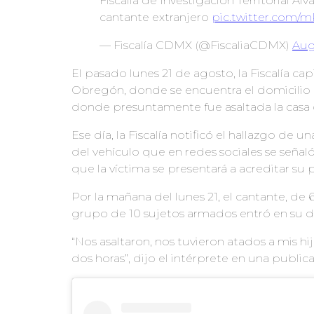
Fiscalía de Investigación Territorial Á
cantante extranjero
pic.twitter.com/
— Fiscalía CDMX (@FiscaliaCDMX)
Aug
El pasado lunes 21 de agosto, la Fiscalía cap
Obregón, donde se encuentra el domicilio 
donde presuntamente fue asaltada la casa d
Ese día, la Fiscalía notificó el hallazgo de 
del vehículo que en redes sociales se seña
que la víctima se presentará a acreditar su
Por la mañana del lunes 21, el cantante, de 
grupo de 10 sujetos armados entró en su d
“Nos asaltaron, nos tuvieron atados a mis hi
dos horas”, dijo el intérprete en una public