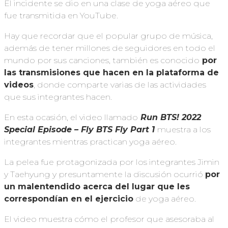
El incidente se dio en una clase de yoga aéreo que
fue transmitida en YouTube.
Hay que recordar que el popular grupo de música,
además de tener millones de seguidores en todo el
mundo por sus canciones, también es conocido
por
las transmisiones que hacen en la plataforma de
videos
, donde comparte varias de las actividades
que sus integrantes hacen.
En esta ocasión, el video llamado
Run BTS! 2022
Special Episode – Fly BTS Fly Part 1
muestra a los
integrantes mientras practican yoga aéreo.
La pelea fue protagonizada por los integrantes Jimin
y Taehyung y presuntamente la discusión ocurrió
por
un malentendido acerca del lugar que les
correspondían en el ejercicio
de yoga aéreo.
El video muestra cómo el profesor que asesoraba al