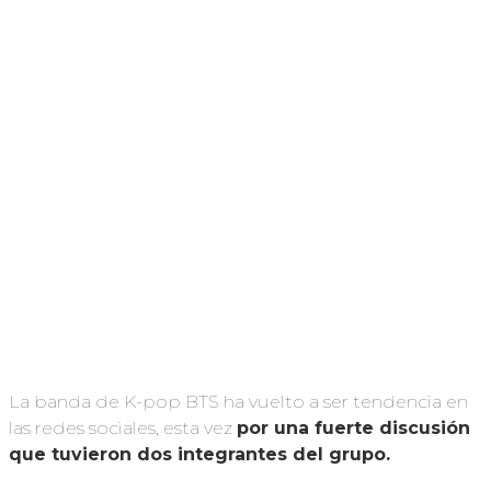
La banda de K-pop BTS ha vuelto a ser tendencia en
las redes sociales, esta vez
por una fuerte discusión
que tuvieron dos integrantes del grupo.