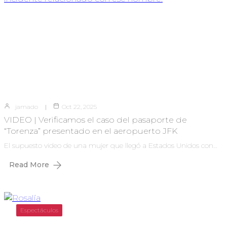
jamado
Oct 22, 2025
VIDEO | Verificamos el caso del pasaporte de
“Torenza” presentado en el aeropuerto JFK
El supuesto video de una mujer que llegó a Estados Unidos con…
Read More
Espectáculos