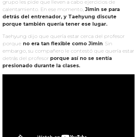
grupo les pide que lleven a cabo ejercicios de
calentamiento. En ese momento,
Jimin se para
detrás del entrenador, y Taehyung discute
porque también quería tener ese lugar.
Taehyung dijo que quería estar cerca del profesor
porque
no era tan flexible como Jimin
. Sin
embargo, su compañero le contestó que quería estar
detrás del profesor
porque así no se sentía
presionado durante la clases.