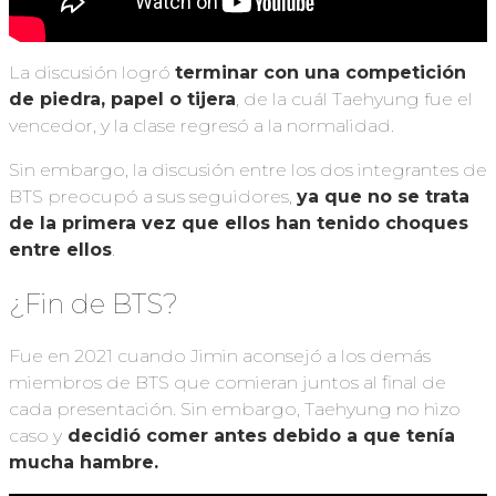
La discusión logró
terminar con una competición
de piedra, papel o tijera
, de la cuál Taehyung fue el
vencedor, y la clase regresó a la normalidad.
Sin embargo, la discusión entre los dos integrantes de
BTS preocupó a sus seguidores,
ya que no se trata
de la primera vez que ellos han tenido choques
entre ellos
.
¿Fin de BTS?
Fue en 2021 cuando Jimin aconsejó a los demás
miembros de BTS que comieran juntos al final de
cada presentación. Sin embargo, Taehyung no hizo
caso y
decidió comer antes debido a que tenía
mucha hambre.