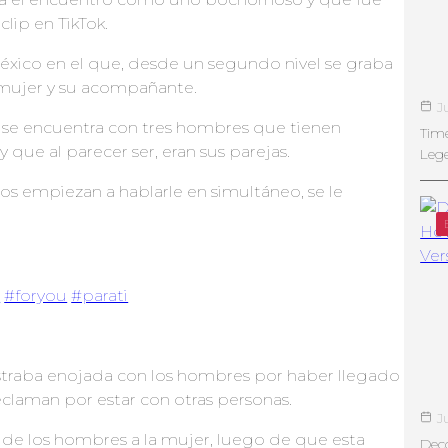
lip en TikTok.
éxico en el que, desde un segundo nivel se graba
 mujer y su acompañante.
J
jer se encuentra con tres hombres que tienen
Tim
 que al parecer ser, eran sus parejas.
Leg
os empiezan a hablarle en simultáneo, se le
x
#foryou
#parati
straba enojada con los hombres por haber llegado
reclaman por estar con otras personas.
J
no de los hombres a la mujer, luego de que esta
Deco