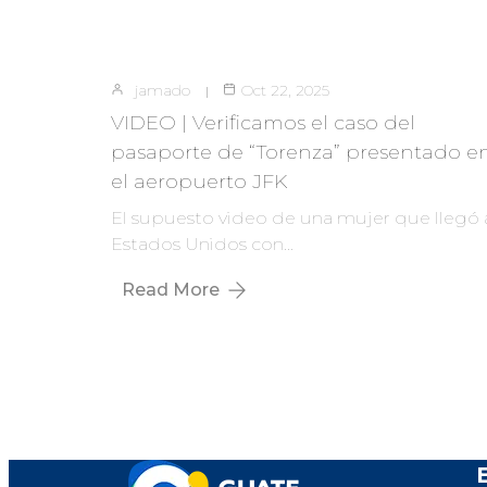
jamado
Oct 22, 2025
VIDEO | Verificamos el caso del
pasaporte de “Torenza” presentado e
el aeropuerto JFK
El supuesto video de una mujer que llegó 
Estados Unidos con…
Read More