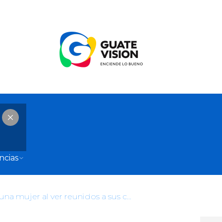
ncias
Así reaccionó una mujer al ver reunidos a sus cuatro novios