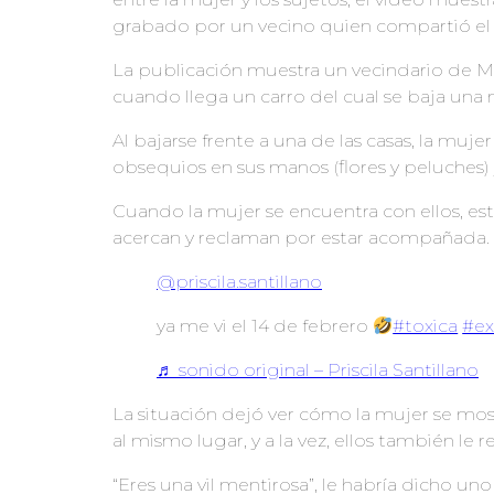
grabado por un vecino quien compartió el c
La publicación muestra un vecindario de M
cuando llega un carro del cual se baja una
Al bajarse frente a una de las casas, la mu
obsequios en sus manos (flores y peluches) y
Cuando la mujer se encuentra con ellos, est
acercan y reclaman por estar acompañada.
@priscila.santillano
ya me vi el 14 de febrero
#toxica
#e
♬ sonido original – Priscila Santillano
La situación dejó ver cómo la mujer se mo
al mismo lugar, y a la vez, ellos también le 
“Eres una vil mentirosa”, le habría dicho u