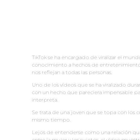
TikTok se ha encargado de viralizar el mund
conocimiento a hechos de entretenimiento,
nos reflejan a todas las personas.
Uno de los vídeos que se ha viralizado duran
con un hecho que pareciera impensable par
interpreta.
Se trata de una joven que se topa con los 
mismo tiempo.
Lejos de entenderse como una relación qu
entre la mujer y los sujetos, el vídeo mue