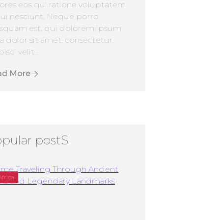
ores eos qui ratione voluptatem
ui nesciunt. Neque porro
squam est, qui dolorem ipsum
a dolor sit amet, consectetur,
isci velit...
ad More
pular postS
Africa