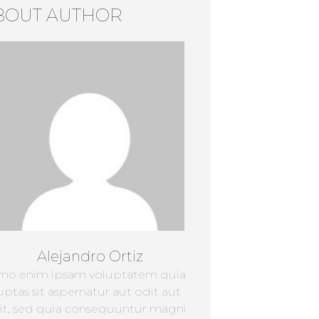
BOUT AUTHOR
Alejandro Ortiz
mo enim ipsam voluptatem quia
uptas sit aspernatur aut odit aut
it, sed quia consequuntur magni