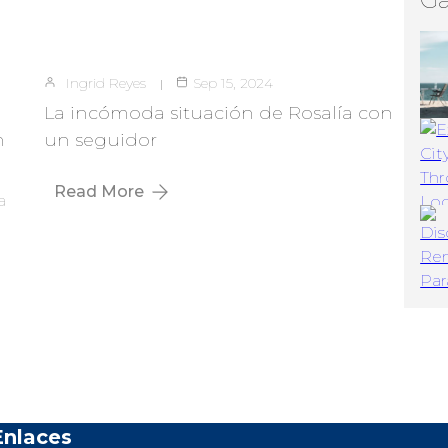
Ingrid Reyes
Sep 15, 2024
La incómoda situación de Rosalía con
n
un seguidor
Read More
a
Enlaces