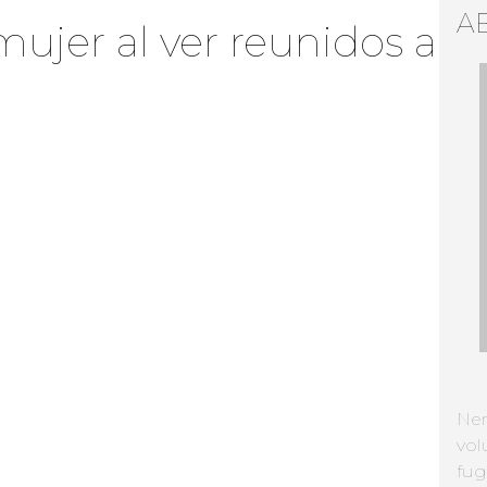
A
mujer al ver reunidos a
Ne
vol
fug