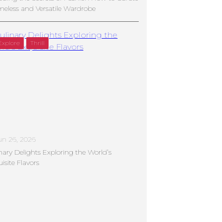
meless and Versatile Wardrobe
Explore
Thrill
un 26, 2026
nary Delights Exploring the World’s
isite Flavors