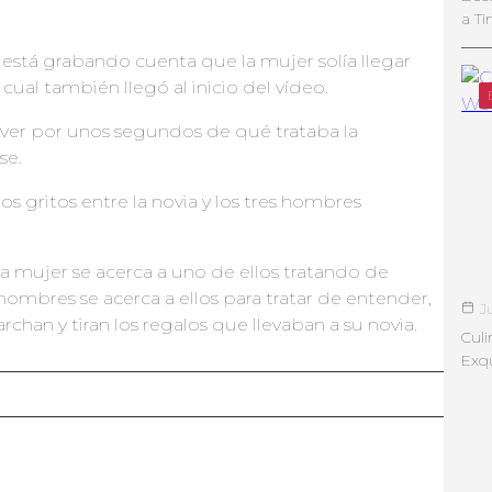
a Ti
o está grabando cuenta que la mujer solía llegar
ual también llegó al inicio del vídeo.
ver por unos segundos de qué trataba la
se.
os gritos entre la novia y los tres hombres
 mujer se acerca a uno de ellos tratando de
ombres se acerca a ellos para tratar de entender,
J
chan y tiran los regalos que llevaban a su novia.
Culi
Exqu