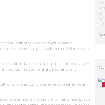
dol
seq
qui
qui
adip
Re
o desde distintas perspectivas: desde el
 como tendencias y situaciones cotidianas que
te los últimos días en la red social tiene que ver
po
a muchos, incluso para la persona que lo
cuatro hombres con quienes estaba saliendo al
e podría ser poliamorosa de forma consensuada
stra el encuentro como uno bochornoso y que fue