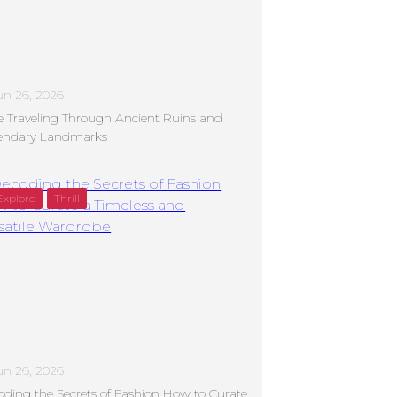
un 26, 2026
e Traveling Through Ancient Ruins and
endary Landmarks
Explore
Thrill
un 26, 2026
ding the Secrets of Fashion How to Curate