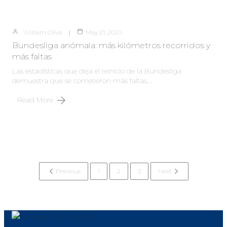
William Oliva
May 21, 2020
Bundesliga anómala: más kilómetros recorridos y
más faltas
Las estadísticas que deja el reinicio de la Bundesliga
demuestra que se cometieron más faltas,…
Read More
Previous
1
2
3
Next