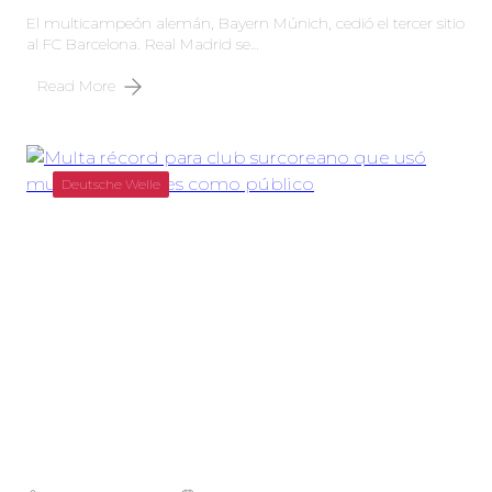
El multicampeón alemán, Bayern Múnich, cedió el tercer sitio
al FC Barcelona. Real Madrid se…
Read More
Deutsche Welle