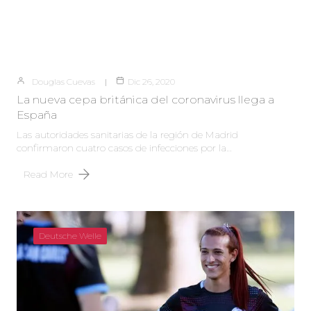
Douglas Cuevas
Dic 26, 2020
La nueva cepa británica del coronavirus llega a
España
Las autoridades sanitarias de la región de Madrid
confirmaron cuatro casos de infecciones por la…
Read More
Deutsche Welle