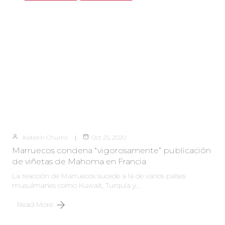
Katerin Chumil
Oct 25, 2020
Marruecos condena “vigorosamente” publicación
de viñetas de Mahoma en Francia
La reacción de Marruecos sucede a la de varios países
musulmanes como Kuwait, Turquía y…
Read More