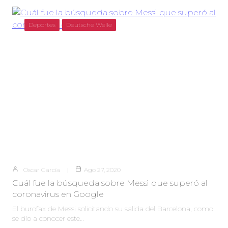
Deportes
Deutsche Welle
Oscar García
Ago 27, 2020
Cuál fue la búsqueda sobre Messi que superó al
coronavirus en Google
El burofax de Messi solicitando su salida del Barcelona, como
se dio a conocer este…