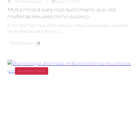
Jeniffer Gómez
May 21, 2020
Multa récord para club surcoreano que usó
muñecas sexuales como público
El FC Seúl fue muy criticado por haber desplegado decenas
de muñecas para llenar la…
Read More
Deutsche Welle