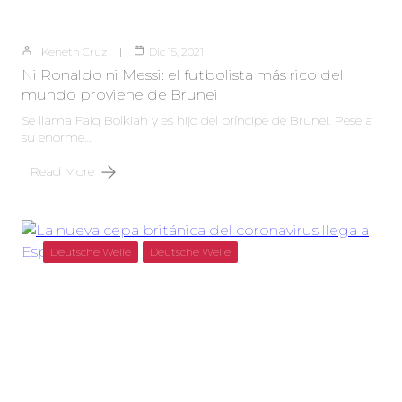
Keneth Cruz
Dic 15, 2021
Ni Ronaldo ni Messi: el futbolista más rico del
mundo proviene de Brunei
Se llama Faiq Bolkiah y es hijo del príncipe de Brunei. Pese a
su enorme…
Read More
Deutsche Welle
Deutsche Welle