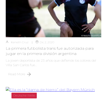
Keneth Cruz
Dic 2, 2020
La primera futbolista trans fue autorizada para
jugar en la primera división argentina
La joven deportista de 23 años que defiende los colores del
Villa San Carlos fue…
Read More
Deutsche Welle