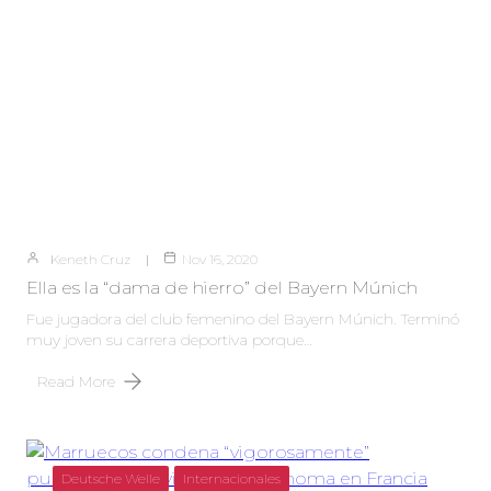
Keneth Cruz
Nov 16, 2020
Ella es la “dama de hierro” del Bayern Múnich
Fue jugadora del club femenino del Bayern Múnich. Terminó
muy joven su carrera deportiva porque…
Read More
Deutsche Welle
Internacionales