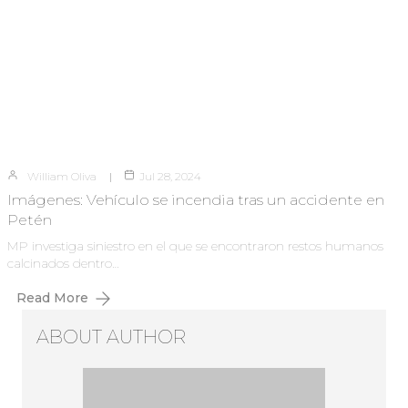
William Oliva
Jul 28, 2024
Imágenes: Vehículo se incendia tras un accidente en
Petén
MP investiga siniestro en el que se encontraron restos humanos
calcinados dentro…
Read More
ABOUT AUTHOR