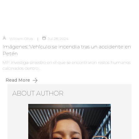
William Oliva
Jul 28, 2024
Imágenes: Vehículo se incendia tras un accidente en
Petén
MP investiga siniestro en el que se encontraron restos humanos
calcinados dentro…
Read More
ABOUT AUTHOR