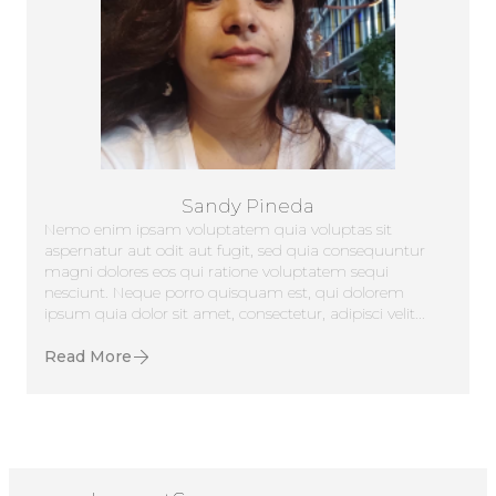
Sandy Pineda
Nemo enim ipsam voluptatem quia voluptas sit
aspernatur aut odit aut fugit, sed quia consequuntur
magni dolores eos qui ratione voluptatem sequi
nesciunt. Neque porro quisquam est, qui dolorem
ipsum quia dolor sit amet, consectetur, adipisci velit...
Read More