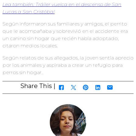
Lea también: Tráiler vuelca en el descenso de San
Lucas a San Cristóbal
Según informaron sus familiares y amigos, el perrito
que le acompañaba y sobrevivió en el accidente era
un canino sin hogar que recién había adoptado,
citaron medios locales.
Según relatos de sus allegados, la joven sentía aprecio
por los animales y aspiraba a crear un refugio para
perros sin hogar.
Share This |