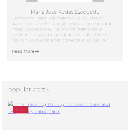
María José Rodas Escobedo
Nemo enim ipsam voluptatem quia voluptas sit
aspernatur aut odit aut fugit, sed quia consequuntur
magni dolores eos qui ratione voluptatem sequi
nesciunt. Neque porro quisquam est, qui dolorem
ipsum quia dolor sit amet, consectetur, adipisci velit...
Read More
popular postS
Africa