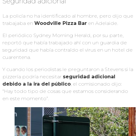
Seguridad adicional
La policía no ha identificado al hombre, pero dijo que
trabajaba en
Woodville Pizza Bar
en Adelaide.
El periódico Sydney Morning Herald, por su parte,
reportó que había trabajado ahí con un guardia de
seguridad que había contraído el virus en un hotel de
cuarentena.
Y cuando los periodistas le preguntaron a Stevens si la
pizzería podría necesitar
seguridad adicional
debido a la ira del público
, el comisionado dijo:
“Hay todo tipo de cosas que estamos considerando
en este momento”.