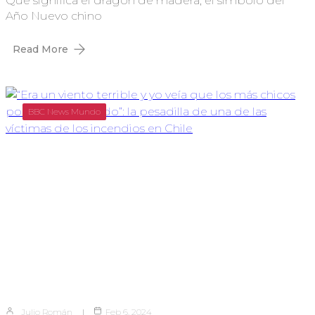
Qué significa el dragón de madera, el símbolo del
Año Nuevo chino
Read More
BBC News Mundo
Julio Román
Feb 6, 2024