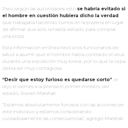
Pero según las autoridades esto
se habría evitado si
el hombre
en cuestión
hubiera dicho
la verdad
:
que trabajaba haciendo turnos en la pizzería en lugar
de afirmar que solo la había visitado para comprar
una pizza.
Esta información errónea llevó a los funcionarios de
salud a asumir que el hombre había contraído el virus
durante una exposición muy breve, por lo que la cepa
debía ser muy contagiosa.
“Decir que estoy furioso es quedarse corto”
, le
dijo el viernes a la prensa el primer ministro del
estado, Steven Marshall.
“Estamos absolutamente furiosos con las acciones de
este individuo y estamos considerando
cuidadosamente las consecuencias”, agregó Marshall.