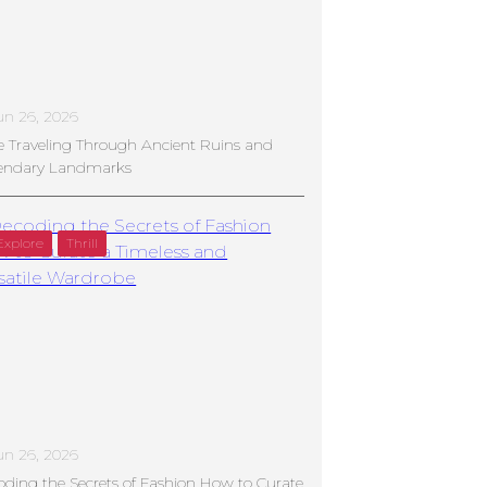
un 26, 2026
e Traveling Through Ancient Ruins and
endary Landmarks
Explore
Thrill
un 26, 2026
ding the Secrets of Fashion How to Curate