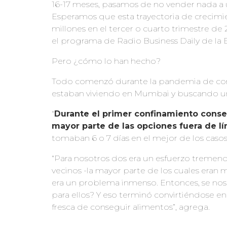
16-17 meses, pasamos de no vender nada a 
Esperamos que esta trayectoria de crecimie
millones en el tercer o cuarto trimestre de
el programa de Radio Business Daily de la 
Pero ¿cómo lo han hecho?
Todo comenzó durante la pandemia de coron
estaban viviendo en Mumbai y buscando u
“
Durante el primer confinamiento conse
mayor parte de las opciones fuera de l
tomaban 6 o 7 días en el mejor de los casos,
“Para nosotros dos era un esfuerzo tremen
vecinos -la mayor parte de los cuales eran
era un problema inmenso. Entonces, se nos 
para ellos? Y eso terminó convirtiéndose e
fresca de conseguir alimentos”, agrega.