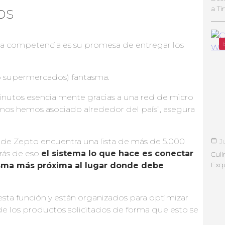
os
a Ti
la competencia es su promesa de entregar los
(o supermercados) fantasma.
nutos esencialmente gracias a una red de micro
 nos hemos asociado alrededor del país”, asegura
 de Zepto encuentra una lista de más de 5.000
J
rás de eso
el sistema lo que hace es conectar
Culi
Exqu
asma más próxima al lugar donde debe
sta función y están organizados para optimizar
 los productos solicitados de forma que esto se