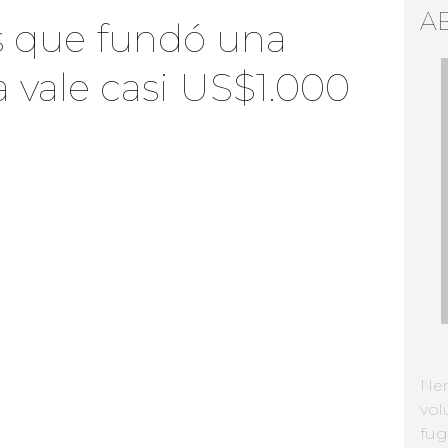
A
s que fundó una
 vale casi US$1.000
Ne
vol
fug