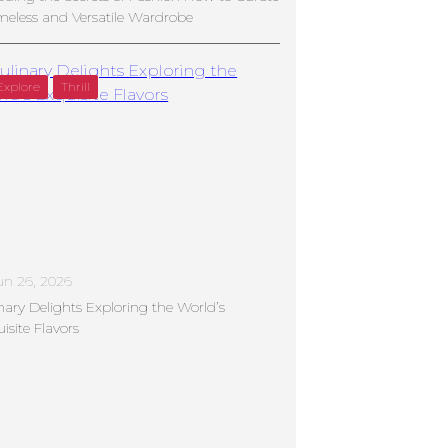
meless and Versatile Wardrobe
Explore
Thrill
un 26, 2026
nary Delights Exploring the World’s
isite Flavors