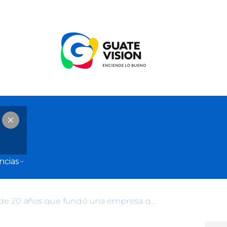
ncias
El joven de 20 años que fundó una empresa que ahora vale casi US$1.000 millones