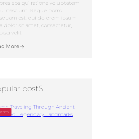
ores eos qui ratione voluptatem
ui nesciunt. Neque porro
squam est, qui dolorem ipsum
a dolor sit amet, consectetur,
isci velit...
ad More
pular postS
Africa