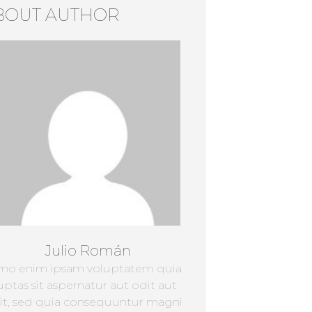
BOUT AUTHOR
Julio Román
mo enim ipsam voluptatem quia
uptas sit aspernatur aut odit aut
it, sed quia consequuntur magni