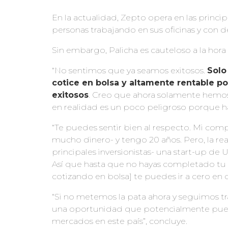
En la actualidad, Zepto opera en las princi
personas trabajando en sus oficinas y con d
Sin embargo, Palicha es cauteloso a la hor
“No sentimos que ya seamos exitosos.
Solo
cotice en bolsa y altamente rentable p
exitosos
. Creo que ahora solamente hemos 
en realidad es un poco peligroso porque 
“Te puedes sentir bien al respecto. Mi com
mucho dinero- y tengo 20 años. Pero, la r
principales inversionistas- una start-up de U
Así que hasta que no hayas completado tu 
cotizando en bolsa] te puedes ir a cero en
“Si no metemos la pata ahora y seguimos 
una oportunidad que potencialmente pued
mercados en este país”, concluye.