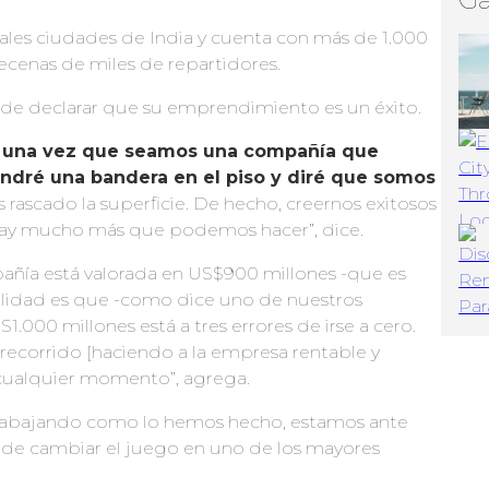
pales ciudades de India y cuenta con más de 1.000
ecenas de miles de repartidores.
a de declarar que su emprendimiento es un éxito.
 una vez que seamos una compañía que
ondré una bandera en el piso y diré que somos
rascado la superficie. De hecho, creernos exitosos
hay mucho más que podemos hacer”, dice.
pañía está valorada en US$900 millones -que es
ealidad es que -como dice uno de nuestros
S1.000 millones está a tres errores de irse a cero.
recorrido [haciendo a la empresa rentable y
 cualquier momento”, agrega.
trabajando como lo hemos hecho, estamos ante
e cambiar el juego en uno de los mayores