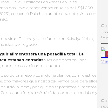
unos US$200 millones en ventas anuales.
nto nos lleve a tener ventas anuales deUS$1.000
 2023”, comentó Palicha durante una entrevista con
BBC.
J
Tim
Leg
avirus. Palicha y su cofundador, Kaivalya Vohra,
na idea de negocio.
guir alimentos
era una pesadilla total. La
ínea estaban cerradas
y las opciones en línea
 dado el caos reinante”, cuenta.
do solucionar eso y cuando hablamos con nuestros
 mucho mayores que nosotros-, vimos que para ellos
ocurrió la idea: ¿por qué no repartimos alimentos
n Zepto: una forma más rápida, cómoda, confiable y
J
Deco