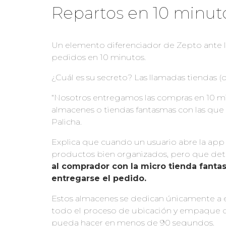
Repartos en 10 minut
Un elemento diferenciador de Zepto ante 
pedidos en 10 minutos.
¿Cuál es su secreto? Las llamadas tiendas 
“Nosotros entregamos las compras en 10 mi
almacenes o tiendas fantasmas con las que
Palicha.
Explica que cuando un usuario abre la app
productos bien organizados, pero que det
al comprador con la micro tienda fant
entregarse el pedido.
Estos almacenes se dedican únicamente a e
todo el proceso de ubicación y empaque de
pueda hacer en menos de 90 segundos.