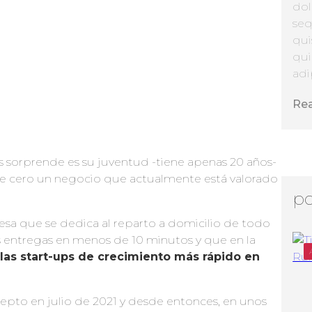
dol
seq
qui
qui
adip
Re
ás sorprende es su juventud -tiene apenas 20 años-
 de cero un negocio que actualmente está valorado
po
sa que se dedica al reparto a domicilio de todo
s entregas en menos de 10 minutos y que en la
as start-ups de crecimiento más rápido en
Zepto en julio de 2021 y desde entonces, en unos