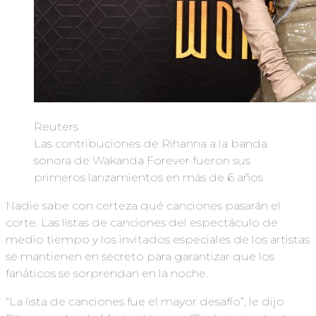
Reuters
Las contribuciones de Rihanna a la banda
sonora de Wakanda Forever fueron sus
primeros lanzamientos en más de 6 años
Nadie sabe con certeza qué canciones pasarán el
corte. Las listas de canciones del espectáculo de
medio tiempo y los invitados especiales de los artistas
se mantienen en secreto para garantizar que los
fanáticos se sorprendan en la noche.
“La lista de canciones fue el mayor desafío”, le dijo