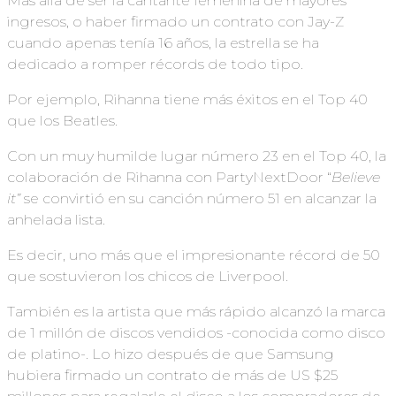
Más allá de ser la cantante femenina de mayores
ingresos, o haber firmado un contrato con Jay-Z
cuando apenas tenía 16 años, la estrella se ha
dedicado a romper récords de todo tipo.
Por ejemplo, Rihanna tiene más éxitos en el Top 40
que los Beatles.
Con un muy humilde lugar número 23 en el Top 40, la
colaboración de Rihanna con PartyNextDoor “
Believe
it”
se convirtió en su canción número 51 en alcanzar la
anhelada lista.
Es decir, uno más que el impresionante récord de 50
que sostuvieron los chicos de Liverpool.
También es la artista que más rápido alcanzó la marca
de 1 millón de discos vendidos -conocida como disco
de platino-. Lo hizo después de que Samsung
hubiera firmado un contrato de más de US $25