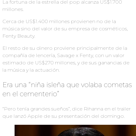
La fortuna de la estrella del pop alcanza US$1.700
millones.
Cerca de US$1.400 millones provienen no de la
música sino del valor de su empresa de cosméticos,
Fenty Beauty.
El resto de su dinero proviene principalmente de la
compañía de lencería, Savage x Fenty, con un valor
estimado de US$270 millones, y de sus ganancias de
la música y la actuación.
Era una “niña isleña que volaba cometas
en el cementerio”
“Pero tenía grandes sueños”, dice Rihanna en el trailer
que lanzó Apple de su presentación del domingo.