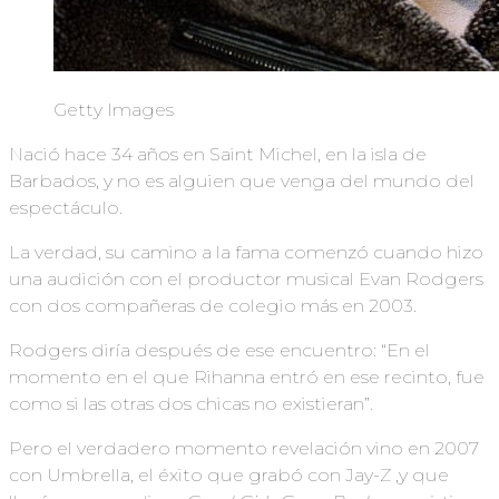
Getty Images
Nació hace 34 años en Saint Michel, en la isla de
Barbados, y no es alguien que venga del mundo del
espectáculo.
La verdad, su camino a la fama comenzó cuando hizo
una audición con el productor musical Evan Rodgers
con dos compañeras de colegio más en 2003.
Rodgers diría después de ese encuentro: “En el
momento en el que Rihanna entró en ese recinto, fue
como si las otras dos chicas no existieran”.
Pero el verdadero momento revelación vino en 2007
con Umbrella, el éxito que grabó con Jay-Z ,y que