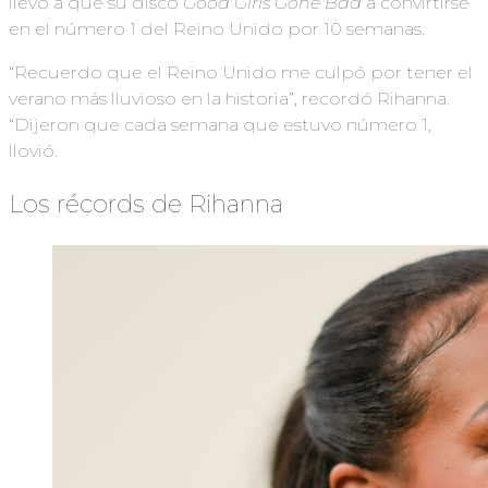
llevó a que su disco
Good Girls Gone Bad
a convirtirse
en el número 1 del Reino Unido por 10 semanas.
“Recuerdo que el Reino Unido me culpó por tener el
verano más lluvioso en la historia”, recordó Rihanna.
“Dijeron que cada semana que estuvo número 1,
llovió.
Los récords de Rihanna