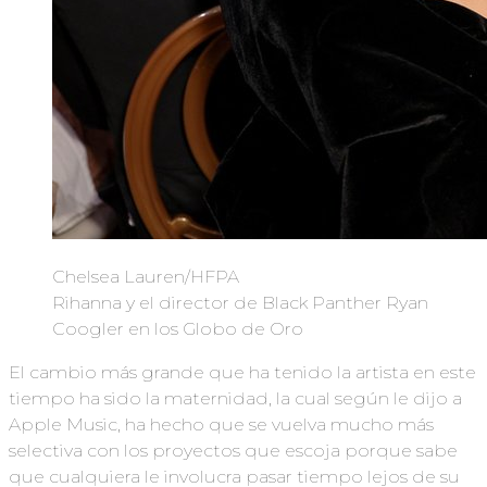
Chelsea Lauren/HFPA
Rihanna y el director de Black Panther Ryan
Coogler en los Globo de Oro
El cambio más grande que ha tenido la artista en este
tiempo ha sido la maternidad, la cual según le dijo a
Apple Music, ha hecho que se vuelva mucho más
selectiva con los proyectos que escoja porque sabe
que cualquiera le involucra pasar tiempo lejos de su