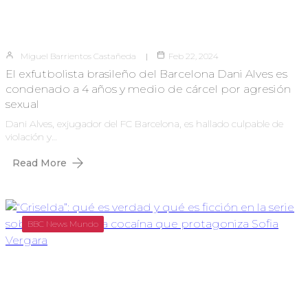
Miguel Barrientos Castañeda
Feb 22, 2024
El exfutbolista brasileño del Barcelona Dani Alves es
condenado a 4 años y medio de cárcel por agresión
sexual
Dani Alves, exjugador del FC Barcelona, es hallado culpable de
violación y…
Read More
BBC News Mundo