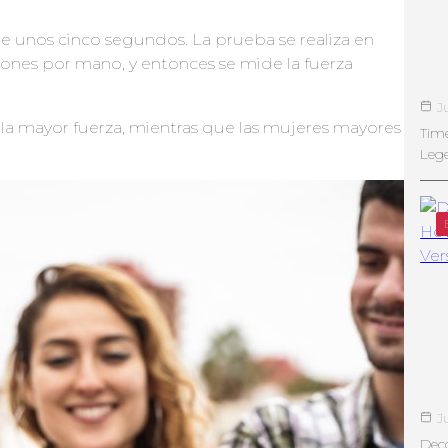
e unos cinco segundos. La prueba se realiza en
nes por mano, y entonces se mide la fuerza
J
la mayor fuerza, mientras que las mujeres mayores
Tim
Leg
J
Deco