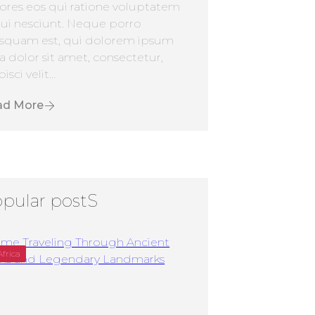
ores eos qui ratione voluptatem
ui nesciunt. Neque porro
squam est, qui dolorem ipsum
a dolor sit amet, consectetur,
isci velit...
ad More
pular postS
Africa