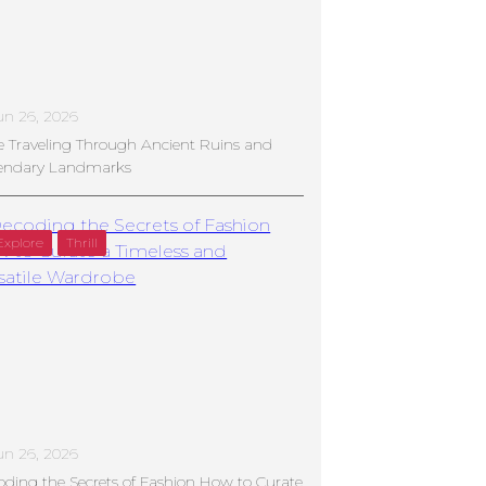
un 26, 2026
e Traveling Through Ancient Ruins and
endary Landmarks
Explore
Thrill
un 26, 2026
ding the Secrets of Fashion How to Curate