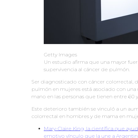
Getty Images
Un estudio afirma que una mayor fuer
supervivencia al cáncer de pulmón.
Ser diagnosticado con cáncer colorrectal
pulmón en mujeres está asociado con una r
mano en las personas que tienen entre 60 y
Este deterioro también se vinculó a un aum
colorrectal en hombres y de mama en muje
Mary-Claire King, la científica que ayu
emotivo vínculo que la une a Argentina