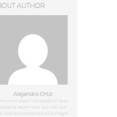
BOUT AUTHOR
Alejandro Ortiz
mo enim ipsam voluptatem quia
uptas sit aspernatur aut odit aut
it, sed quia consequuntur magni