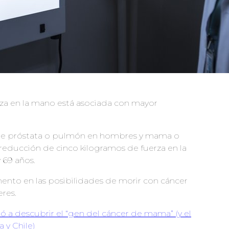
za en la mano está asociada con mayor
, de próstata o pulmón en hombres y mama o
educción de cinco kilogramos de fuerza en la
 69 años.
ento en las posibilidades de morir con cáncer
res.
dó a descubrir el “gen del cáncer de mama” (y el
 y Chile)