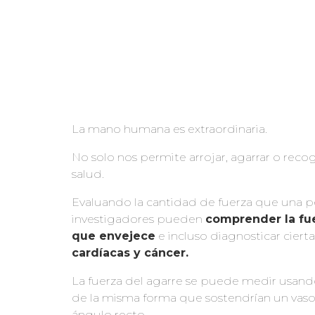
La mano humana es extraordinaria.
No solo nos permite arrojar, agarrar o reco
salud.
Evaluando la cantidad de fuerza que una p
investigadores pueden
comprender la fu
que envejece
e incluso diagnosticar ciert
cardíacas y cáncer.
La fuerza del agarre se puede medir usando
de la misma forma que sostendrían un vaso
ángulo recto.