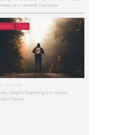
meless and Versatile Wardrobe
Explore
Thrill
un 26, 2026
nary Delights Exploring the World’s
isite Flavors