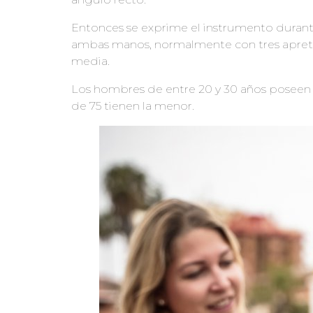
Entonces se exprime el instrumento durant
ambas manos, normalmente con tres apreto
media.
Los hombres de entre 20 y 30 años poseen 
de 75 tienen la menor.