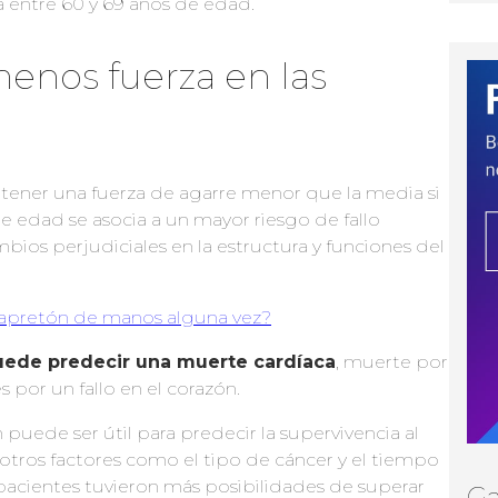
 entre 60 y 69 años de edad.
menos fuerza en las
tener una fuerza de agarre menor que la media si
 edad se asocia a un mayor riesgo de fallo
bios perjudiciales en la estructura y funciones del
 apretón de manos alguna vez?
uede predecir una muerte card
í
aca
, muerte por
s por un fallo en el corazón.
uede ser útil para predecir la supervivencia al
 otros factores como el tipo de cáncer y el tiempo
pacientes tuvieron más posibilidades de superar
Ga