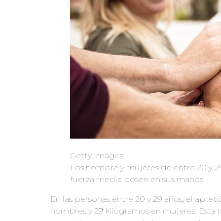
Getty Images
Los hombre y mujeres de entre 20 y 
fuerza media posee en sus manos.
En las personas entre 20 y 29 años, el apre
hombres y 29 kilogramos en mujeres. Esta 