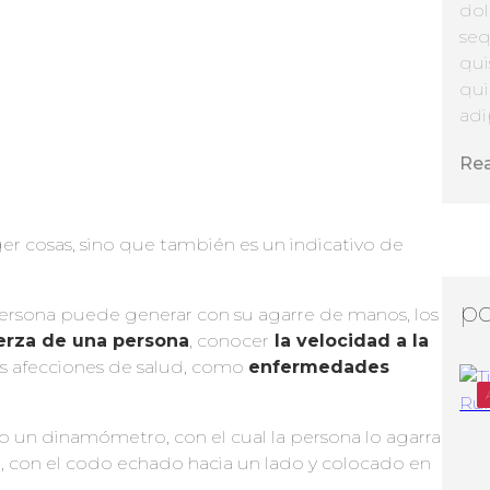
dol
seq
qui
qui
adip
Re
ger cosas, sino que también es un indicativo de
po
ersona puede generar con su agarre de manos, los
erza de una persona
, conocer
la velocidad a la
as afecciones de salud, como
enfermedades
 un dinamómetro, con el cual la persona lo agarra
, con el codo echado hacia un lado y colocado en