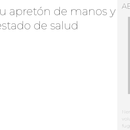
A
tu apretón de manos y
estado de salud
Ne
vol
fug