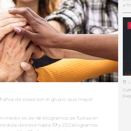
a Ti
J
Culi
Exqu
29 años de edad son el grupo que mayor
tón medio es de 46 kilogramos de fuerza en
medida decrece hasta 39 y 23,5 kilogramos